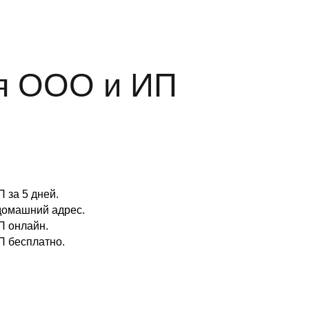
я ООО и ИП
 за 5 дней.
домашний адрес.
П онлайн.
П бесплатно.